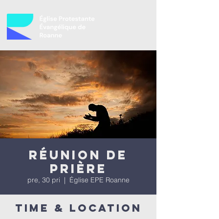
Réunion de
prière
pre, 30 pri
  |  
Église EPE Roanne
Time & Location