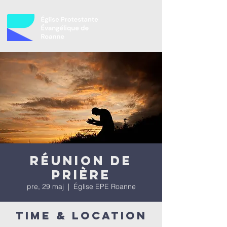
Réunion de
prière
pre, 29 maj
  |  
Église EPE Roanne
Time & Location