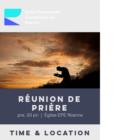
Réunion de
prière
pre, 03 pri
  |  
Église EPE Roanne
Time & Location