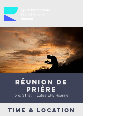
Réunion de
prière
pre, 31 tet
  |  
Église EPE Roanne
Time & Location