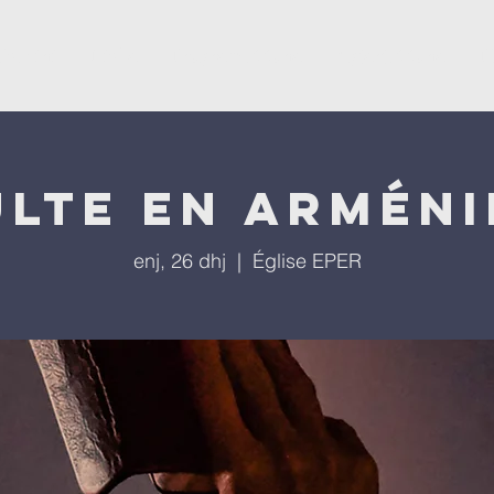
ësevini
Kisha
Programet tona
Ngjarjet tona
P
ulte en arméni
enj, 26 dhj
  |  
Église EPER