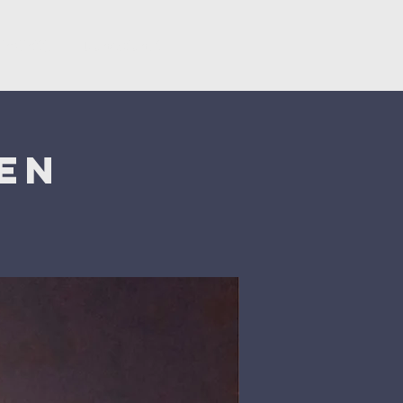
ërsëritje
Donacionet
en