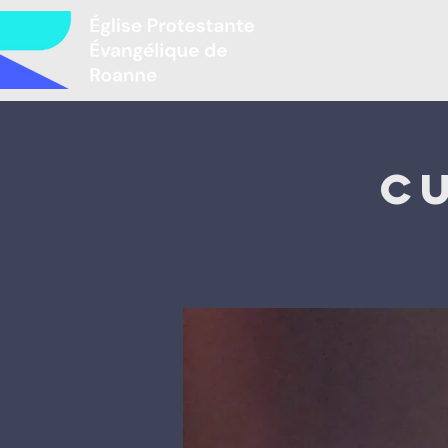
Mir
C