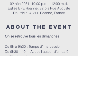
02 nën 2031, 10:00 p.d. – 12:00 m.d.
Eglise EPE Roanne, 82 bis Rue Auguste
Dourdein, 42300 Roanne, France
About the event
On se retrouve tous les dimanches
De 9h à 9h30 : Temps d’intercession
De 9h30 – 10h : Accueil autour d’un café
A 10h : Le culte
EPER | 82 bis Rue Auguste Dourdein, 42300 Roanne |
eperoanne@gmail.com
| Tel:
06 87 69 12 53
Orari i adhurimit: Çdo të diel nga ora 10:00
| Mirësevini
në orën 9:30.