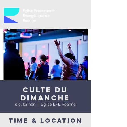
Culte du
dimanche
die, 02 nën
  |  
Eglise EPE Roanne
Time & Location