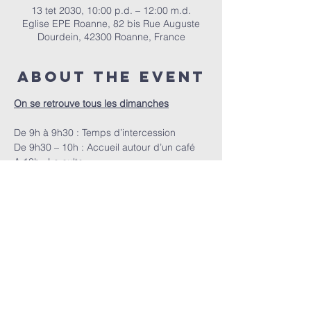
13 tet 2030, 10:00 p.d. – 12:00 m.d.
Eglise EPE Roanne, 82 bis Rue Auguste
Dourdein, 42300 Roanne, France
About the event
On se retrouve tous les dimanches
De 9h à 9h30 : Temps d’intercession
De 9h30 – 10h : Accueil autour d’un café
A 10h : Le culte
EPER | 82 bis Rue Auguste Dourdein, 42300 Roanne |
eperoanne@gmail.com
| Tel:
06 87 69 12 53
Orari i adhurimit: Çdo të diel nga ora 10:00
| Mirësevini
në orën 9:30.