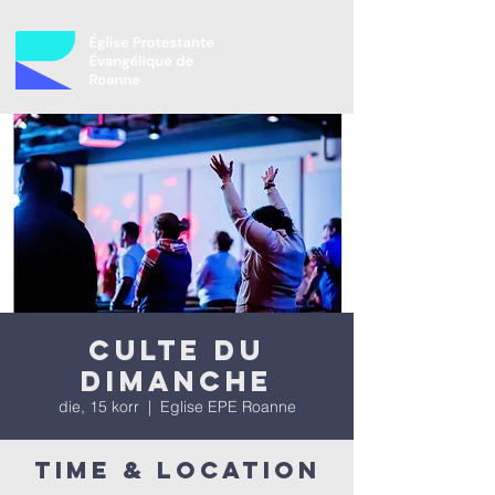
Culte du
dimanche
die, 15 korr
  |  
Eglise EPE Roanne
Time & Location