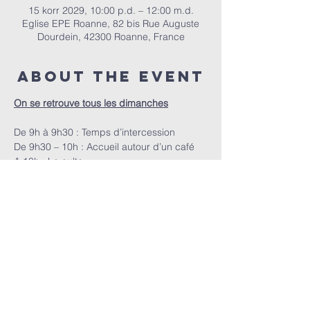
15 korr 2029, 10:00 p.d. – 12:00 m.d.
Eglise EPE Roanne, 82 bis Rue Auguste
Dourdein, 42300 Roanne, France
About the event
On se retrouve tous les dimanches
De 9h à 9h30 : Temps d’intercession
De 9h30 – 10h : Accueil autour d’un café
A 10h : Le culte
EPER | 82 bis Rue Auguste Dourdein, 42300 Roanne |
eperoanne@gmail.com
| Tel:
06 87 69 12 53
Orari i adhurimit: Çdo të diel nga ora 10:00
| Mirësevini
në orën 9:30.