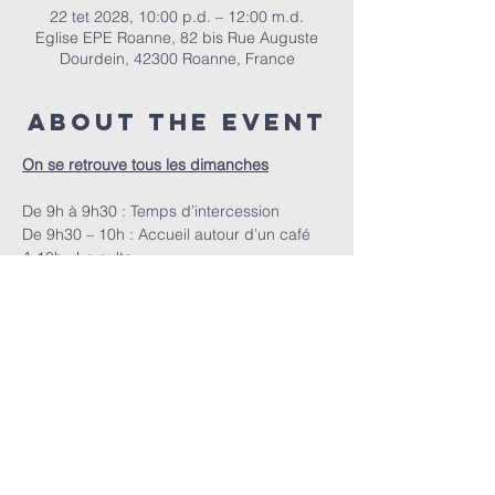
22 tet 2028, 10:00 p.d. – 12:00 m.d.
Eglise EPE Roanne, 82 bis Rue Auguste
Dourdein, 42300 Roanne, France
About the event
On se retrouve tous les dimanches
De 9h à 9h30 : Temps d’intercession
De 9h30 – 10h : Accueil autour d’un café
A 10h : Le culte
EPER | 82 bis Rue Auguste Dourdein, 42300 Roanne |
eperoanne@gmail.com
| Tel:
06 87 69 12 53
Orari i adhurimit: Çdo të diel nga ora 10:00
| Mirësevini
në orën 9:30.