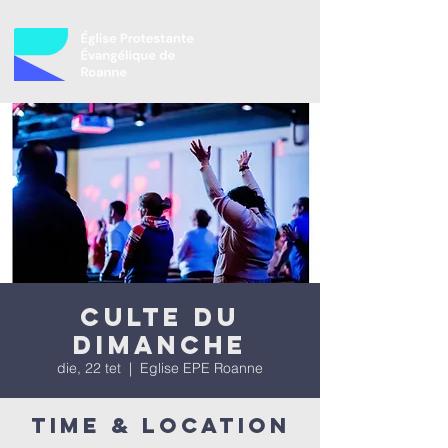
Culte du
dimanche
die, 22 tet
  |  
Eglise EPE Roanne
Time & Location