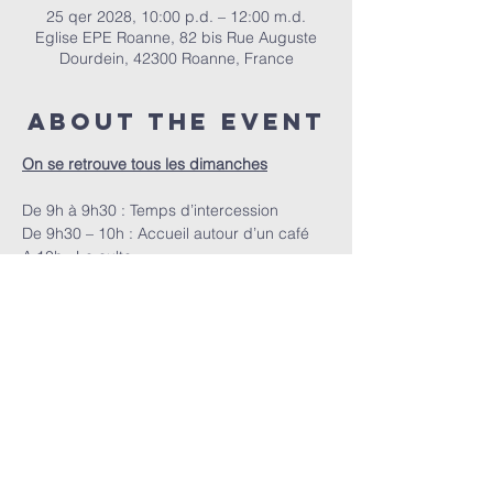
25 qer 2028, 10:00 p.d. – 12:00 m.d.
Eglise EPE Roanne, 82 bis Rue Auguste
Dourdein, 42300 Roanne, France
About the event
On se retrouve tous les dimanches
De 9h à 9h30 : Temps d’intercession
De 9h30 – 10h : Accueil autour d’un café
A 10h : Le culte
EPER | 82 bis Rue Auguste Dourdein, 42300 Roanne |
eperoanne@gmail.com
| Tel:
06 87 69 12 53
Orari i adhurimit: Çdo të diel nga ora 10:00
| Mirësevini
në orën 9:30.