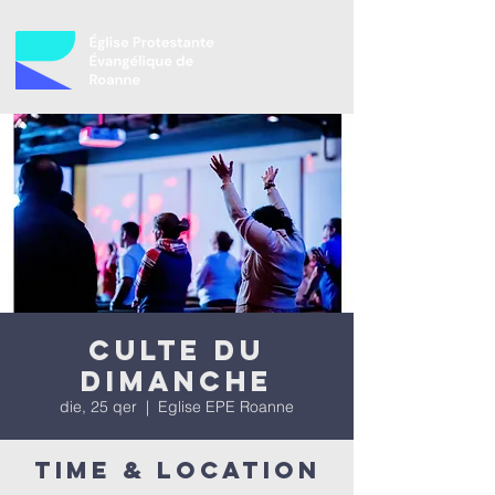
Culte du
dimanche
die, 25 qer
  |  
Eglise EPE Roanne
Time & Location