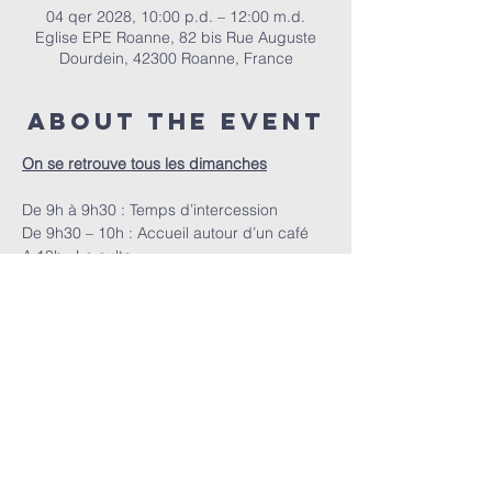
04 qer 2028, 10:00 p.d. – 12:00 m.d.
Eglise EPE Roanne, 82 bis Rue Auguste
Dourdein, 42300 Roanne, France
About the event
On se retrouve tous les dimanches
De 9h à 9h30 : Temps d’intercession
De 9h30 – 10h : Accueil autour d’un café
A 10h : Le culte
EPER | 82 bis Rue Auguste Dourdein, 42300 Roanne |
eperoanne@gmail.com
| Tel:
06 87 69 12 53
Orari i adhurimit: Çdo të diel nga ora 10:00
| Mirësevini
në orën 9:30.