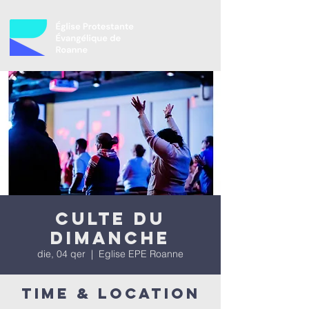
Culte du
dimanche
die, 04 qer
  |  
Eglise EPE Roanne
Time & Location