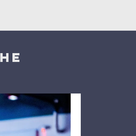
ërsëritje
Donacionet
che