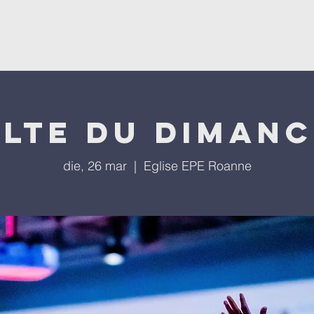
ësevini
Kisha
Programet tona
Ngjarjet tona
P
lte du diman
die, 26 mar
  |  
Eglise EPE Roanne