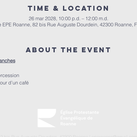
Time & Location
26 mar 2028, 10:00 p.d. – 12:00 m.d.
e EPE Roanne, 82 bis Rue Auguste Dourdein, 42300 Roanne, 
About the event
manches
ercession
our d’un café
82 bis Rue Auguste Dourdein, 42300 Roanne |
eperoanne@gmail.co