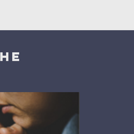
ërsëritje
Donacionet
che