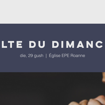
ësevini
Kisha
Programet tona
Ngjarjet tona
P
lte du diman
die, 29 gush
  |  
Église EPE Roanne