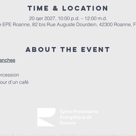
Time & Location
20 qer 2027, 10:00 p.d. – 12:00 m.d.
e EPE Roanne, 82 bis Rue Auguste Dourdein, 42300 Roanne, 
About the event
manches
ercession
our d’un café
82 bis Rue Auguste Dourdein, 42300 Roanne |
eperoanne@gmail.co