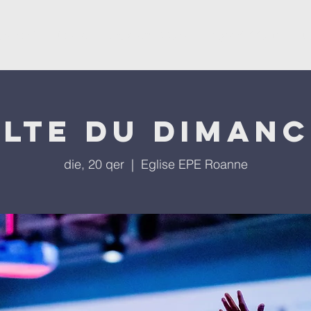
ësevini
Kisha
Programet tona
Ngjarjet tona
P
lte du diman
die, 20 qer
  |  
Eglise EPE Roanne