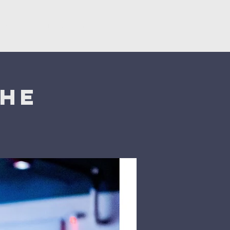
ërsëritje
Donacionet
che