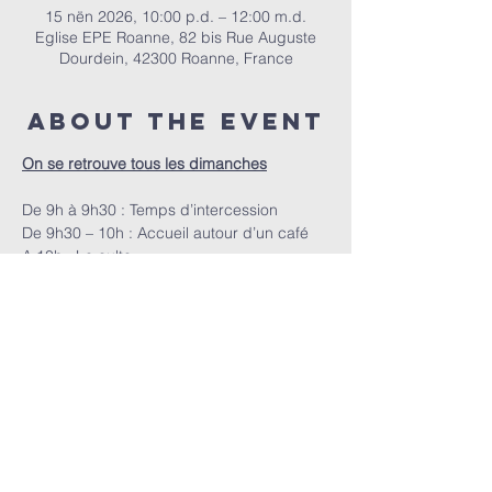
15 nën 2026, 10:00 p.d. – 12:00 m.d.
Eglise EPE Roanne, 82 bis Rue Auguste
Dourdein, 42300 Roanne, France
About the event
On se retrouve tous les dimanches
De 9h à 9h30 : Temps d’intercession
De 9h30 – 10h : Accueil autour d’un café
A 10h : Le culte
EPER | 82 bis Rue Auguste Dourdein, 42300 Roanne |
eperoanne@gmail.com
| Tel:
06 87 69 12 53
Orari i adhurimit: Çdo të diel nga ora 10:00
| Mirësevini
në orën 9:30.