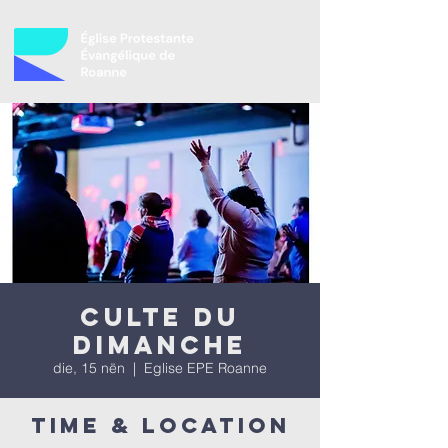
Culte du
dimanche
die, 15 nën
  |  
Eglise EPE Roanne
Time & Location