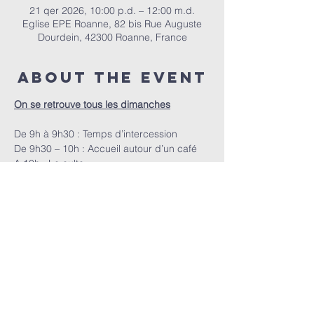
21 qer 2026, 10:00 p.d. – 12:00 m.d.
Eglise EPE Roanne, 82 bis Rue Auguste
Dourdein, 42300 Roanne, France
About the event
On se retrouve tous les dimanches
De 9h à 9h30 : Temps d’intercession
De 9h30 – 10h : Accueil autour d’un café
A 10h : Le culte
EPER | 82 bis Rue Auguste Dourdein, 42300 Roanne |
eperoanne@gmail.com
| Tel:
06 87 69 12 53
Orari i adhurimit: Çdo të diel nga ora 10:00
| Mirësevini
në orën 9:30.