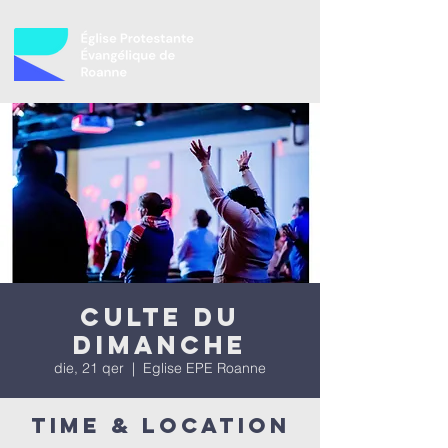
Culte du
dimanche
die, 21 qer
  |  
Eglise EPE Roanne
Time & Location