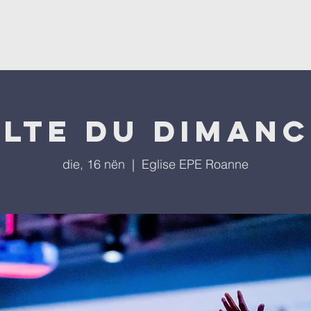
ësevini
Kisha
Programet tona
Ngjarjet tona
P
lte du diman
die, 16 nën
  |  
Eglise EPE Roanne