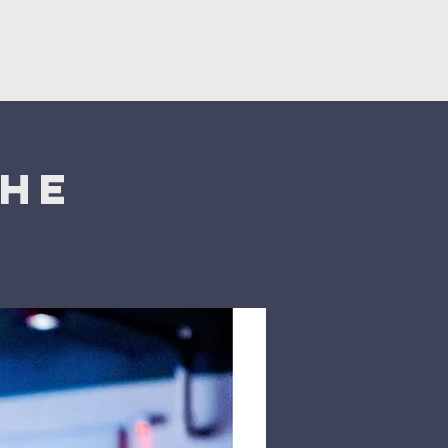
ërsëritje
Donacionet
che