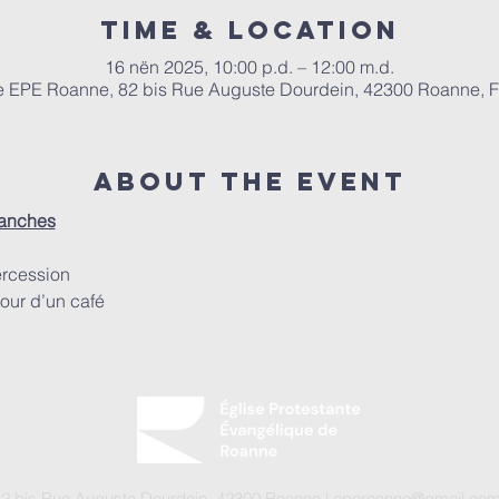
Time & Location
16 nën 2025, 10:00 p.d. – 12:00 m.d.
e EPE Roanne, 82 bis Rue Auguste Dourdein, 42300 Roanne, 
About the event
manches
ercession
our d’un café
82 bis Rue Auguste Dourdein, 42300 Roanne |
eperoanne@gmail.co