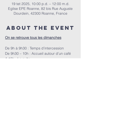
19 tet 2025, 10:00 p.d. – 12:00 m.d.
Eglise EPE Roanne, 82 bis Rue Auguste
Dourdein, 42300 Roanne, France
About the event
On se retrouve tous les dimanches
De 9h à 9h30 : Temps d’intercession
De 9h30 – 10h : Accueil autour d’un café
A 10h : Le culte
EPER | 82 bis Rue Auguste Dourdein, 42300 Roanne |
eperoanne@gmail.com
| Tel:
06 87 69 12 53
Orari i adhurimit: Çdo të diel nga ora 10:00
| Mirësevini
në orën 9:30.