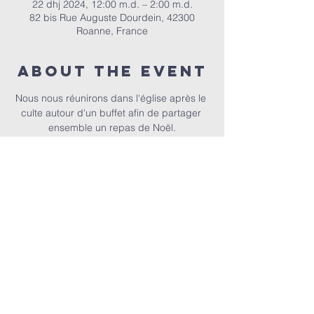
22 dhj 2024, 12:00 m.d. – 2:00 m.d.
82 bis Rue Auguste Dourdein, 42300
Roanne, France
About the event
Nous nous réunirons dans l'église après le 
culte autour d'un buffet afin de partager 
ensemble un repas de Noël.
EPER | 82 bis Rue Auguste Dourdein, 42300 Roanne |
eperoanne@gmail.com
| Tel:
06 87 69 12 53
Orari i adhurimit: Çdo të diel nga ora 10:00
| Mirësevini
në orën 9:30.