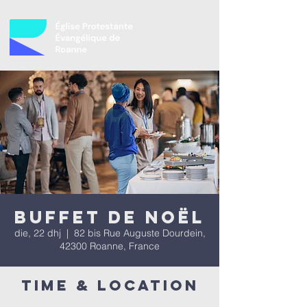
Buffet de Noël
die, 22 dhj
  |  
82 bis Rue Auguste Dourdein,
42300 Roanne, France
Time & Location