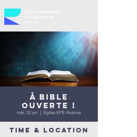
À bible
ouverte !
mër, 02 pri
  |  
Église EPE Roanne
Time & Location