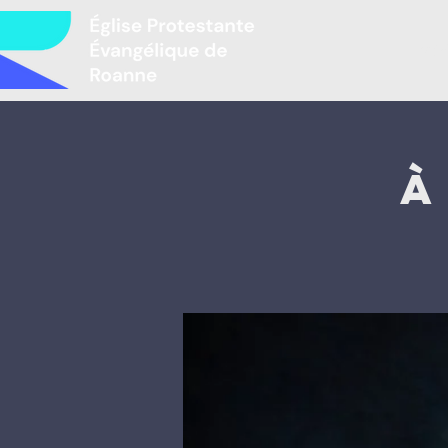
Mir
À