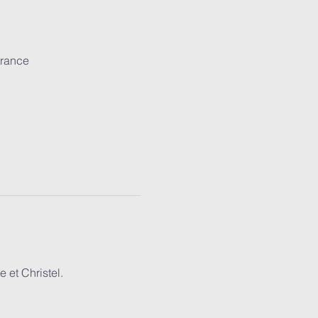
France
 et Christel.