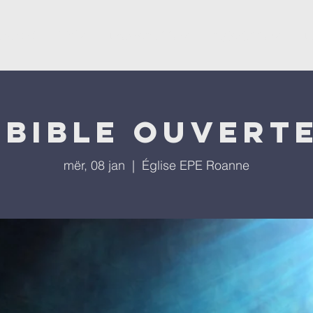
ësevini
Kisha
Programet tona
Ngjarjet tona
P
 bible ouverte
mër, 08 jan
  |  
Église EPE Roanne