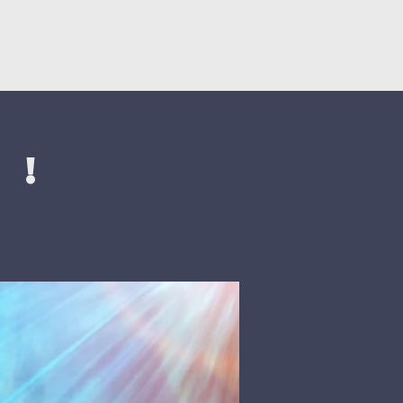
ërsëritje
Donacionet
 !