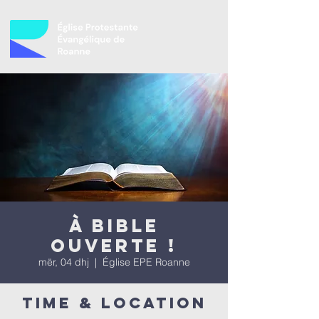
À bible
ouverte !
mër, 04 dhj
  |  
Église EPE Roanne
Time & Location