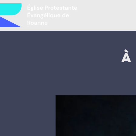
Mir
À