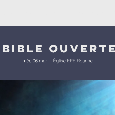
ësevini
Kisha
Programet tona
Ngjarjet tona
P
 bible ouverte
mër, 06 mar
  |  
Église EPE Roanne