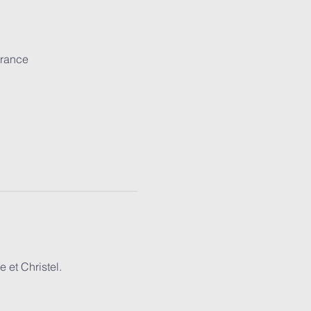
France
 et Christel.