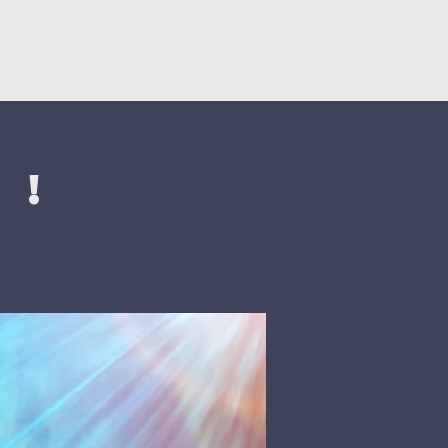
ërsëritje
Donacionet
 !