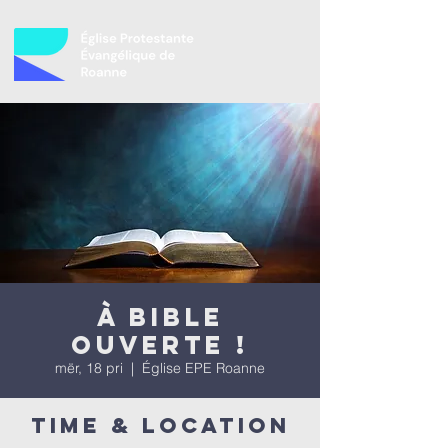
À bible
ouverte !
mër, 18 pri
  |  
Église EPE Roanne
Time & Location