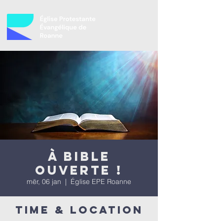
À bible
ouverte !
mër, 06 jan
  |  
Église EPE Roanne
Time & Location