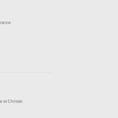
France
 et Christel.