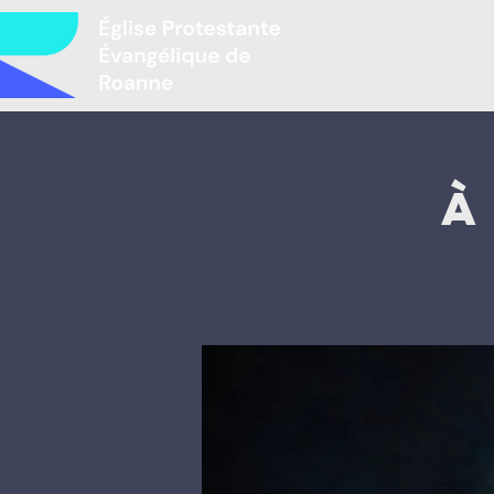
Mir
À