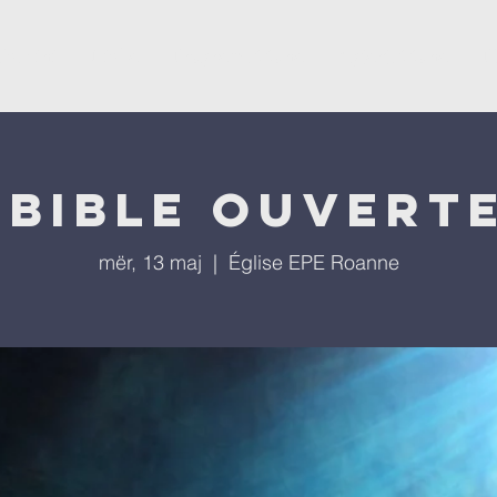
ësevini
Kisha
Programet tona
Ngjarjet tona
P
 bible ouverte
mër, 13 maj
  |  
Église EPE Roanne