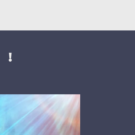
ërsëritje
Donacionet
 !