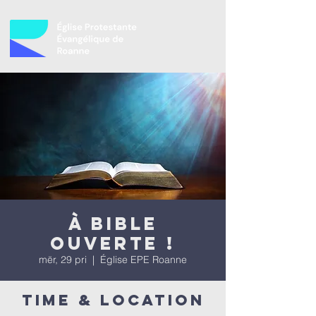
À bible
ouverte !
mër, 29 pri
  |  
Église EPE Roanne
Time & Location