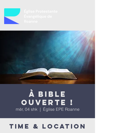
À bible
ouverte !
mër, 04 shk
  |  
Église EPE Roanne
Time & Location