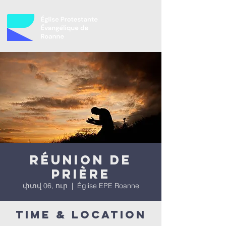
Réunion de
prière
փտվ 06, ուր
  |  
Église EPE Roanne
Time & Location