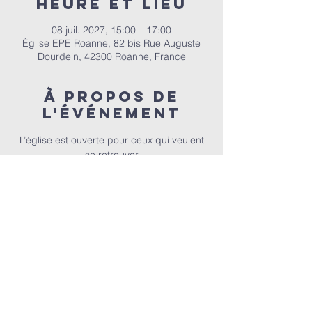
Heure et lieu
08 juil. 2027, 15:00 – 17:00
Église EPE Roanne, 82 bis Rue Auguste
Dourdein, 42300 Roanne, France
À propos de
l'événement
 L’église est ouverte pour ceux qui veulent 
se retrouver
E.P.E.R | 82 bis Rue Auguste Dourdein, 42300 Roanne |
eperoanne@gmail.com
| Tél:
06 87 69 12 53
Horaire de culte : Tous les dimanches à partir de 10h
|
A
ccueil à 9h30