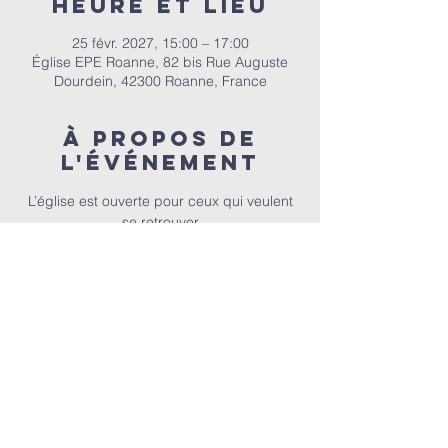
Heure et lieu
25 févr. 2027, 15:00 – 17:00
Église EPE Roanne, 82 bis Rue Auguste
Dourdein, 42300 Roanne, France
À propos de
l'événement
 L’église est ouverte pour ceux qui veulent 
se retrouver
E.P.E.R | 82 bis Rue Auguste Dourdein, 42300 Roanne |
eperoanne@gmail.com
| Tél:
06 87 69 12 53
Horaire de culte : Tous les dimanches à partir de 10h
|
A
ccueil à 9h30