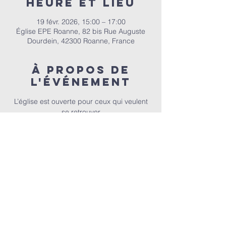
Heure et lieu
19 févr. 2026, 15:00 – 17:00
Église EPE Roanne, 82 bis Rue Auguste
Dourdein, 42300 Roanne, France
À propos de
l'événement
 L’église est ouverte pour ceux qui veulent 
se retrouver
E.P.E.R | 82 bis Rue Auguste Dourdein, 42300 Roanne |
eperoanne@gmail.com
| Tél:
06 87 69 12 53
Horaire de culte : Tous les dimanches à partir de 10h
|
A
ccueil à 9h30