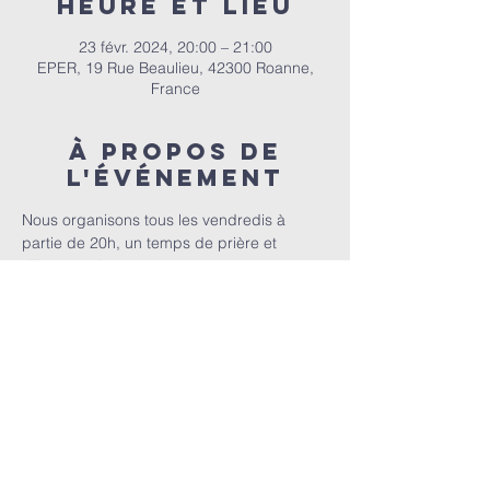
Heure et lieu
23 févr. 2024, 20:00 – 21:00
EPER, 19 Rue Beaulieu, 42300 Roanne,
France
À propos de
l'événement
Nous organisons tous les vendredis à 
partie de 20h, un temps de prière et 
d'intercession
E.P.E.R | 82 bis Rue Auguste Dourdein, 42300 Roanne |
eperoanne@gmail.com
| Tél:
06 87 69 12 53
Horaire de culte : Tous les dimanches à partir de 10h
|
A
ccueil à 9h30