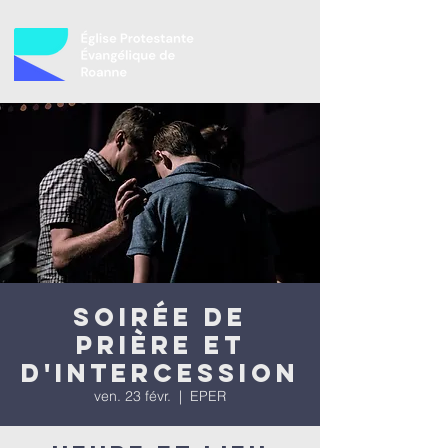
Soirée de
prière et
d'intercession
ven. 23 févr.
  |  
EPER