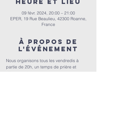
Heure et lieu
09 févr. 2024, 20:00 – 21:00
EPER, 19 Rue Beaulieu, 42300 Roanne,
France
À propos de
l'événement
Nous organisons tous les vendredis à 
partie de 20h, un temps de prière et 
d'intercession
E.P.E.R | 82 bis Rue Auguste Dourdein, 42300 Roanne |
eperoanne@gmail.com
| Tél:
06 87 69 12 53
Horaire de culte : Tous les dimanches à partir de 10h
|
A
ccueil à 9h30