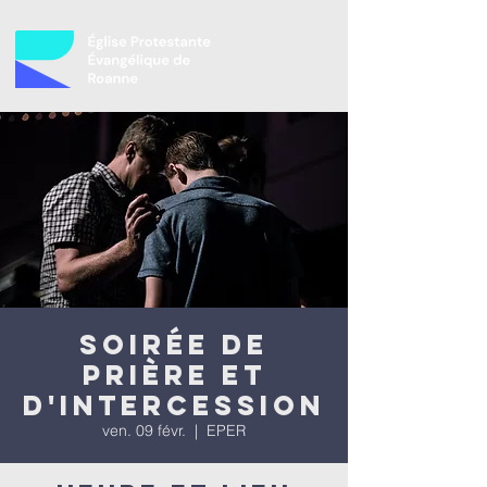
Soirée de
prière et
d'intercession
ven. 09 févr.
  |  
EPER