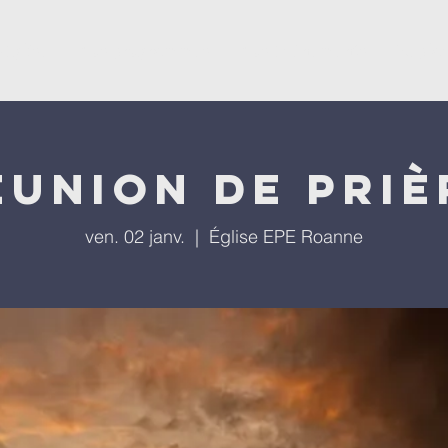
'église
Nos programmes
Nos évènements
Repla
éunion de priè
ven. 02 janv.
  |  
Église EPE Roanne