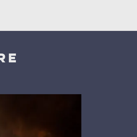
y
Dons
Églises du CNEF42
re