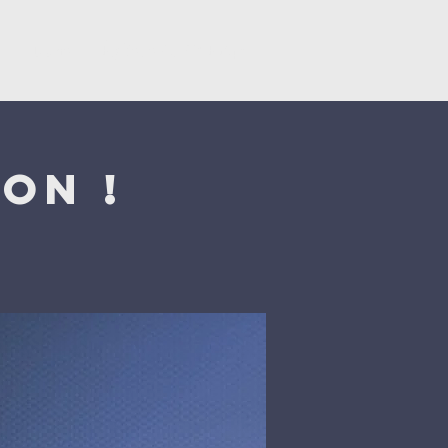
y
Dons
Églises du CNEF42
on !