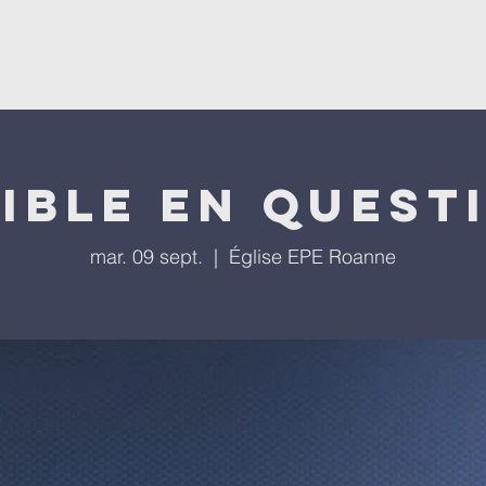
'église
Nos programmes
Nos évènements
Repla
bible en questi
mar. 09 sept.
  |  
Église EPE Roanne