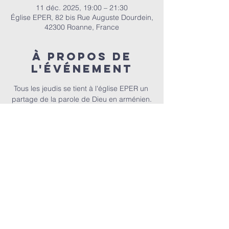
11 déc. 2025, 19:00 – 21:30
Église EPER, 82 bis Rue Auguste Dourdein,
42300 Roanne, France
À propos de
l'événement
Tous les jeudis se tient à l'église EPER un 
partage de la parole de Dieu en arménien.
E.P.E.R | 82 bis Rue Auguste Dourdein, 42300 Roanne |
eperoanne@gmail.com
| Tél:
06 87 69 12 53
Horaire de culte : Tous les dimanches à partir de 10h
|
A
ccueil à 9h30