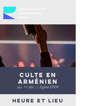
Culte en
arménien
jeu. 11 déc.
  |  
Église EPER
Heure et lieu