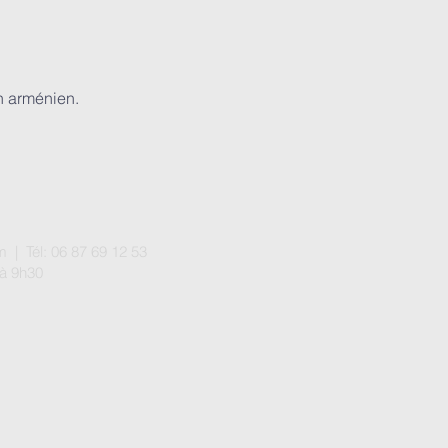
en arménien.
m
| Tél: 06 87 69 12 53
 à 9h30