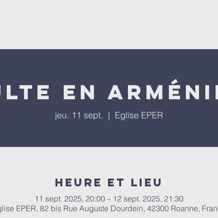
'église
Nos programmes
Nos évènements
Repla
ulte en Arméni
jeu. 11 sept.
  |  
Eglise EPER
Heure et lieu
11 sept. 2025, 20:00 – 12 sept. 2025, 21:30
lise EPER, 82 bis Rue Auguste Dourdein, 42300 Roanne, Fra