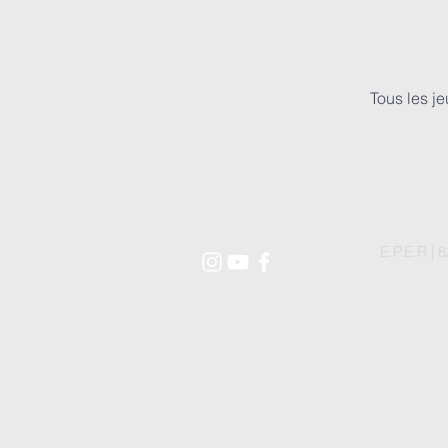
Tous les je
E.P.E.R |