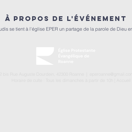
À propos de l'événement
udis se tient à l'église EPER un partage de la parole de Dieu 
 82 bis Rue Auguste Dourdein, 42300 Roanne |
eperoanne@gmail.co
Horaire de culte : Tous les dimanches à partir de 10h
| A
ccueil