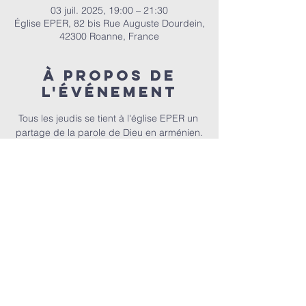
03 juil. 2025, 19:00 – 21:30
Église EPER, 82 bis Rue Auguste Dourdein,
42300 Roanne, France
À propos de
l'événement
Tous les jeudis se tient à l'église EPER un 
partage de la parole de Dieu en arménien.
E.P.E.R | 82 bis Rue Auguste Dourdein, 42300 Roanne |
eperoanne@gmail.com
| Tél:
06 87 69 12 53
Horaire de culte : Tous les dimanches à partir de 10h
|
A
ccueil à 9h30