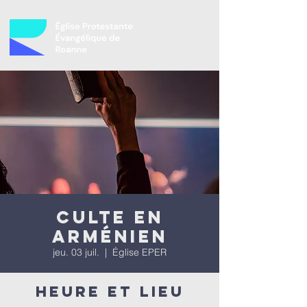
Culte en
arménien
jeu. 03 juil.
  |  
Église EPER
Heure et lieu