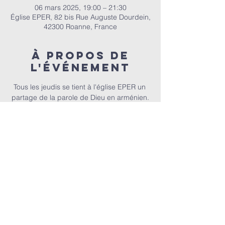
06 mars 2025, 19:00 – 21:30
Église EPER, 82 bis Rue Auguste Dourdein,
42300 Roanne, France
À propos de
l'événement
Tous les jeudis se tient à l'église EPER un 
partage de la parole de Dieu en arménien.
E.P.E.R | 82 bis Rue Auguste Dourdein, 42300 Roanne |
eperoanne@gmail.com
| Tél:
06 87 69 12 53
Horaire de culte : Tous les dimanches à partir de 10h
|
A
ccueil à 9h30