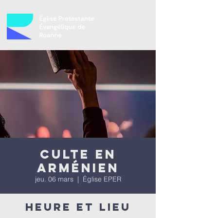
Culte en
arménien
jeu. 06 mars
  |  
Église EPER
Heure et lieu