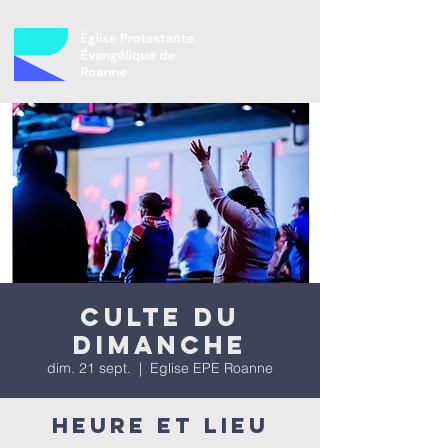
Culte du
dimanche
dim. 21 sept.
  |  
Eglise EPE Roanne
Heure et lieu