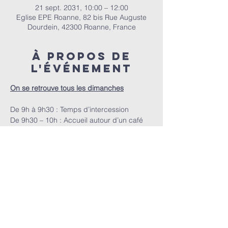
21 sept. 2031, 10:00 – 12:00
Eglise EPE Roanne, 82 bis Rue Auguste
Dourdein, 42300 Roanne, France
À propos de
l'événement
On se retrouve tous les dimanches
De 9h à 9h30 : Temps d’intercession
De 9h30 – 10h : Accueil autour d’un café
A 10h : Le culte
E.P.E.R | 82 bis Rue Auguste Dourdein, 42300 Roanne |
eperoanne@gmail.com
| Tél:
06 87 69 12 53
Horaire de culte : Tous les dimanches à partir de 10h
|