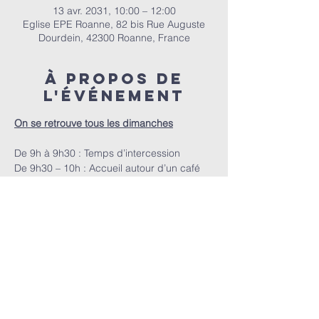
13 avr. 2031, 10:00 – 12:00
Eglise EPE Roanne, 82 bis Rue Auguste
Dourdein, 42300 Roanne, France
À propos de
l'événement
On se retrouve tous les dimanches
De 9h à 9h30 : Temps d’intercession
De 9h30 – 10h : Accueil autour d’un café
A 10h : Le culte
E.P.E.R | 82 bis Rue Auguste Dourdein, 42300 Roanne |
eperoanne@gmail.com
| Tél:
06 87 69 12 53
Horaire de culte : Tous les dimanches à partir de 10h
|