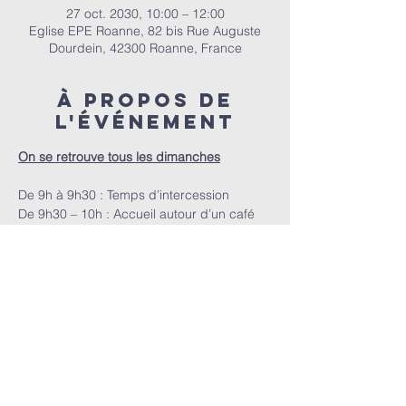
27 oct. 2030, 10:00 – 12:00
Eglise EPE Roanne, 82 bis Rue Auguste
Dourdein, 42300 Roanne, France
À propos de
l'événement
On se retrouve tous les dimanches
De 9h à 9h30 : Temps d’intercession
De 9h30 – 10h : Accueil autour d’un café
A 10h : Le culte
E.P.E.R | 82 bis Rue Auguste Dourdein, 42300 Roanne |
eperoanne@gmail.com
| Tél:
06 87 69 12 53
Horaire de culte : Tous les dimanches à partir de 10h
|