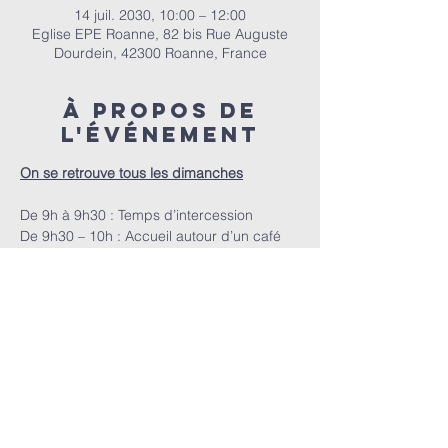
14 juil. 2030, 10:00 – 12:00
Eglise EPE Roanne, 82 bis Rue Auguste
Dourdein, 42300 Roanne, France
À propos de
l'événement
On se retrouve tous les dimanches
De 9h à 9h30 : Temps d’intercession
De 9h30 – 10h : Accueil autour d’un café
A 10h : Le culte
E.P.E.R | 82 bis Rue Auguste Dourdein, 42300 Roanne |
eperoanne@gmail.com
| Tél:
06 87 69 12 53
Horaire de culte : Tous les dimanches à partir de 10h
|