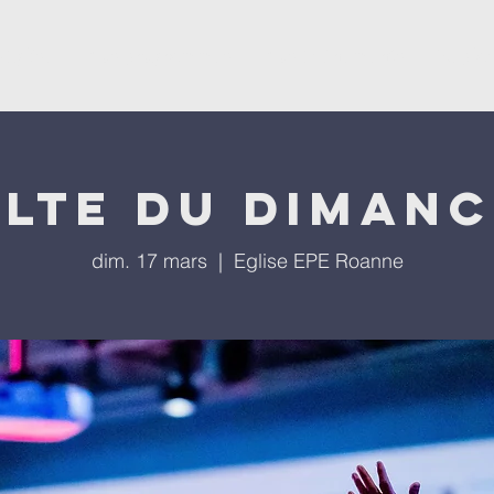
'église
Nos programmes
Nos évènements
Repla
lte du diman
dim. 17 mars
  |  
Eglise EPE Roanne