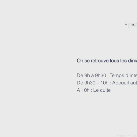
Eglis
On se retrouve tous les di
De 9h à 9h30 : Temps d’int
De 9h30 – 10h : Accueil aut
A 10h : Le culte
E.P.E.R |