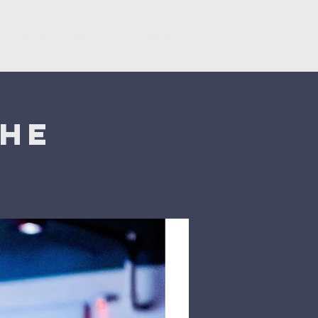
y
Dons
Églises du CNEF42
che