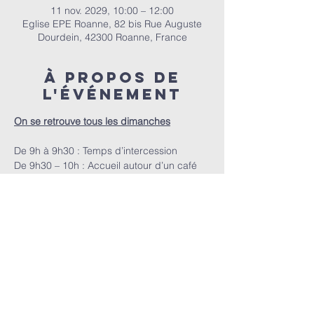
11 nov. 2029, 10:00 – 12:00
Eglise EPE Roanne, 82 bis Rue Auguste
Dourdein, 42300 Roanne, France
À propos de
l'événement
On se retrouve tous les dimanches
De 9h à 9h30 : Temps d’intercession
De 9h30 – 10h : Accueil autour d’un café
A 10h : Le culte
E.P.E.R | 82 bis Rue Auguste Dourdein, 42300 Roanne |
eperoanne@gmail.com
| Tél:
06 87 69 12 53
Horaire de culte : Tous les dimanches à partir de 10h
|