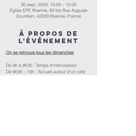
30 sept. 2029, 10:00 – 12:00
Eglise EPE Roanne, 82 bis Rue Auguste
Dourdein, 42300 Roanne, France
À propos de
l'événement
On se retrouve tous les dimanches
De 9h à 9h30 : Temps d’intercession
De 9h30 – 10h : Accueil autour d’un café
A 10h : Le culte
E.P.E.R | 82 bis Rue Auguste Dourdein, 42300 Roanne |
eperoanne@gmail.com
| Tél:
06 87 69 12 53
Horaire de culte : Tous les dimanches à partir de 10h
|