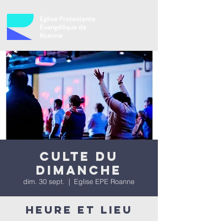
Culte du
dimanche
dim. 30 sept.
  |  
Eglise EPE Roanne
Heure et lieu