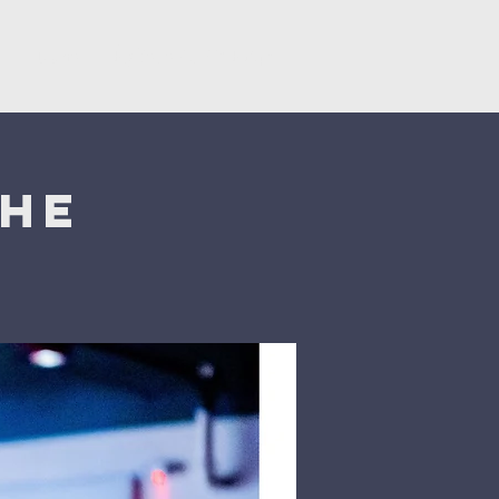
y
Dons
Églises du CNEF42
che