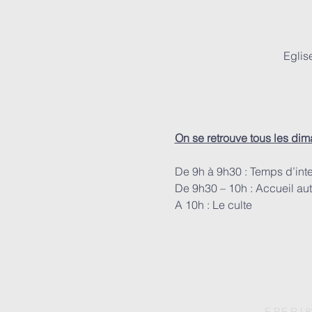
Eglis
On se retrouve tous les di
De 9h à 9h30 : Temps d’int
De 9h30 – 10h : Accueil aut
A 10h : Le culte
E.P.E.R |