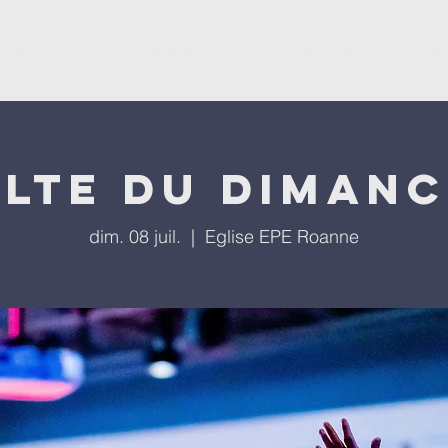
'église
Nos programmes
Nos évènements
Repla
lte du diman
dim. 08 juil.
  |  
Eglise EPE Roanne