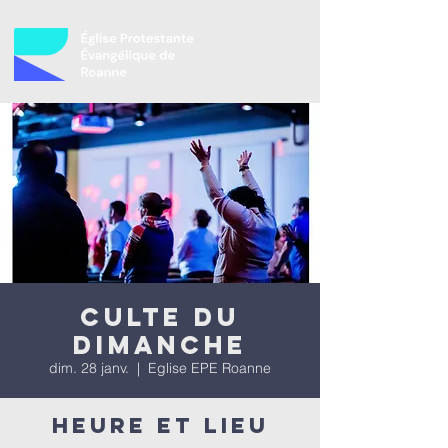
Culte du
dimanche
dim. 28 janv.
  |  
Eglise EPE Roanne
Heure et lieu