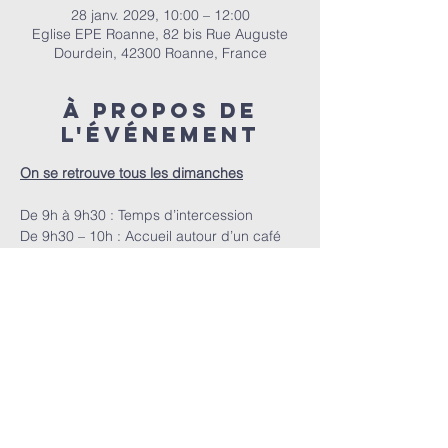
28 janv. 2029, 10:00 – 12:00
Eglise EPE Roanne, 82 bis Rue Auguste
Dourdein, 42300 Roanne, France
À propos de
l'événement
On se retrouve tous les dimanches
De 9h à 9h30 : Temps d’intercession
De 9h30 – 10h : Accueil autour d’un café
A 10h : Le culte
E.P.E.R | 82 bis Rue Auguste Dourdein, 42300 Roanne |
eperoanne@gmail.com
| Tél:
06 87 69 12 53
Horaire de culte : Tous les dimanches à partir de 10h
|