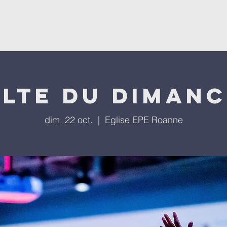
'église
Nos programmes
Nos évènements
Repla
lte du diman
dim. 22 oct.
  |  
Eglise EPE Roanne