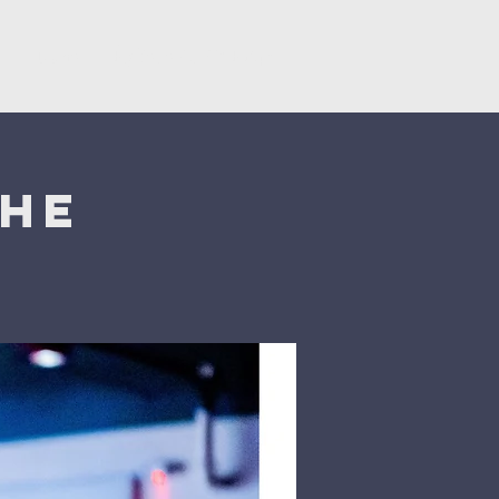
y
Dons
Églises du CNEF42
che