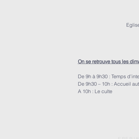
Eglis
On se retrouve tous les di
De 9h à 9h30 : Temps d’int
De 9h30 – 10h : Accueil aut
A 10h : Le culte
E.P.E.R |